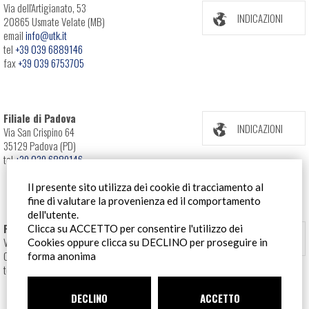
Via dell'Artigianato, 53
INDICAZIONI
20865 Usmate Velate (MB)
email
info@utk.it
tel
+39 039 6889146
fax
+39 039 6753705
Filiale di Padova
INDICAZIONI
Via San Crispino 64
35129 Padova (PD)
tel
+39 039 6889146
Il presente sito utilizza dei cookie di tracciamento al
fine di valutare la provenienza ed il comportamento
dell'utente.
Filiale Roma
Clicca su ACCETTO per consentire l'utilizzo dei
INDICAZIONI
Via Pontina 583
Cookies oppure clicca su DECLINO per proseguire in
00128 Roma (RM)
forma anonima
tel
+39 06 80079273
DECLINO
ACCETTO