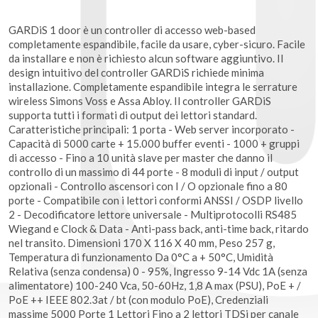
GARDiS 1 door è un controller di accesso web-based
completamente espandibile, facile da usare, cyber-sicuro. Facile
da installare e non è richiesto alcun software aggiuntivo. Il
design intuitivo del controller GARDiS richiede minima
installazione. Completamente espandibile integra le serrature
wireless Simons Voss e Assa Abloy. Il controller GARDiS
supporta tutti i formati di output dei lettori standard.
Caratteristiche principali: 1 porta - Web server incorporato -
Capacità di 5000 carte + 15.000 buffer eventi - 1000 + gruppi
di accesso - Fino a 10 unità slave per master che danno il
controllo di un massimo di 44 porte - 8 moduli di input / output
opzionali - Controllo ascensori con I / O opzionale fino a 80
porte - Compatibile con i lettori conformi ANSSI / OSDP livello
2 - Decodificatore lettore universale - Multiprotocolli RS485
Wiegand e Clock & Data - Anti-pass back, anti-time back, ritardo
nel transito. Dimensioni 170 X 116 X 40 mm, Peso 257 g,
Temperatura di funzionamento Da 0°C a + 50°C, Umidità
Relativa (senza condensa) 0 - 95%, Ingresso 9-14 Vdc 1A (senza
alimentatore) 100-240 Vca, 50-60Hz, 1,8 A max (PSU), PoE + /
PoE ++ IEEE 802.3at / bt (con modulo PoE), Credenziali
massime 5000 Porte 1 Lettori Fino a 2 lettori TDSi per canale