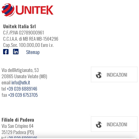
Unitek Italia Srl
C.F./P.IVA 02789000961
C.C.I.A.A. di MB REA MB-1564296
Cap.Soc. 100.000,00 Euro i.v.
Sitemap
Via dell'Artigianato, 53
INDICAZIONI
20865 Usmate Velate (MB)
email
info@utk.it
tel
+39 039 6889146
fax
+39 039 6753705
Filiale di Padova
INDICAZIONI
Via San Crispino 64
35129 Padova (PD)
tel
+39 039 6889146