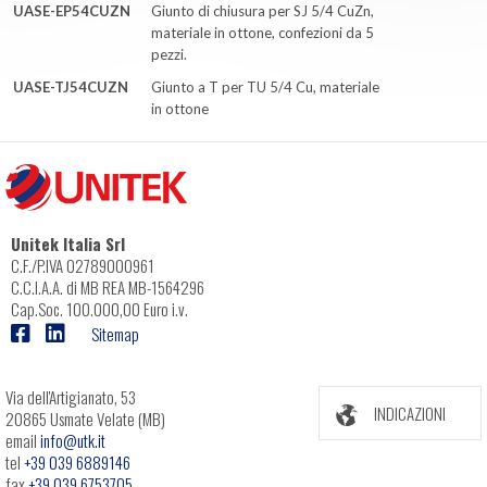
UASE-EP54CUZN
Giunto di chiusura per SJ 5/4 CuZn,
materiale in ottone, confezioni da 5
pezzi.
UASE-TJ54CUZN
Giunto a T per TU 5/4 Cu, materiale
in ottone
Unitek Italia Srl
C.F./P.IVA 02789000961
C.C.I.A.A. di MB REA MB-1564296
Cap.Soc. 100.000,00 Euro i.v.
Sitemap
Via dell'Artigianato, 53
INDICAZIONI
20865 Usmate Velate (MB)
email
info@utk.it
tel
+39 039 6889146
fax
+39 039 6753705