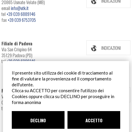
INDICAZIONI
20865 Usmate Velate (MB)
email
info@utk.it
tel
+39 039 6889146
fax
+39 039 6753705
Filiale di Padova
INDICAZIONI
Via San Crispino 64
35129 Padova (PD)
tel
+39 039 6889146
Il presente sito utilizza dei cookie di tracciamento al
fine di valutare la provenienza ed il comportamento
dell'utente.
Filiale Roma
Clicca su ACCETTO per consentire l'utilizzo dei
INDICAZIONI
Via Pontina 583
Cookies oppure clicca su DECLINO per proseguire in
00128 Roma (RM)
forma anonima
tel
+39 06 80079273
DECLINO
ACCETTO