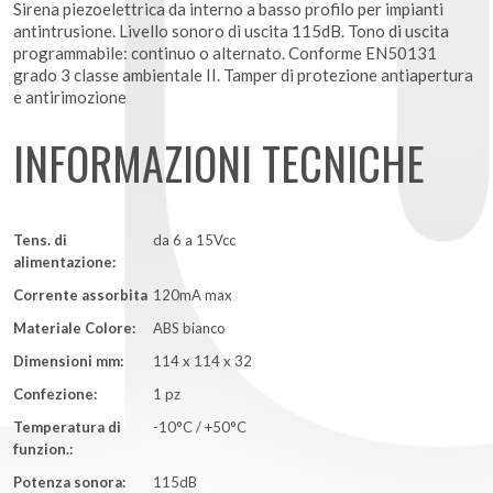
Sirena piezoelettrica da interno a basso profilo per impianti
antintrusione. Livello sonoro di uscita 115dB. Tono di uscita
programmabile: continuo o alternato. Conforme EN50131
grado 3 classe ambientale II. Tamper di protezione antiapertura
e antirimozione
INFORMAZIONI TECNICHE
Tens. di
da 6 a 15Vcc
alimentazione:
Corrente assorbita
120mA max
Materiale Colore:
ABS bianco
Dimensioni mm:
114 x 114 x 32
Confezione:
1 pz
Temperatura di
-10°C / +50°C
funzion.:
Potenza sonora:
115dB