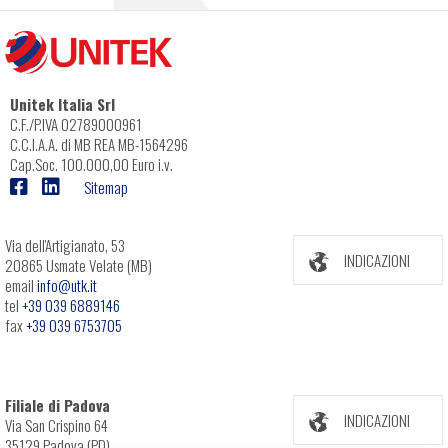
Unitek Italia Srl
C.F./P.IVA 02789000961
C.C.I.A.A. di MB REA MB-1564296
Cap.Soc. 100.000,00 Euro i.v.
Sitemap
Via dell'Artigianato, 53
INDICAZIONI
20865 Usmate Velate (MB)
email
info@utk.it
tel
+39 039 6889146
fax
+39 039 6753705
Filiale di Padova
INDICAZIONI
Via San Crispino 64
35129 Padova (PD)