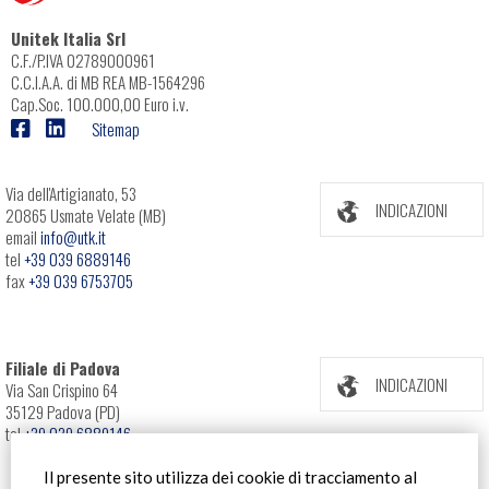
Unitek Italia Srl
C.F./P.IVA 02789000961
C.C.I.A.A. di MB REA MB-1564296
Cap.Soc. 100.000,00 Euro i.v.
Sitemap
Via dell'Artigianato, 53
INDICAZIONI
20865 Usmate Velate (MB)
email
info@utk.it
tel
+39 039 6889146
fax
+39 039 6753705
Filiale di Padova
INDICAZIONI
Via San Crispino 64
35129 Padova (PD)
tel
+39 039 6889146
Il presente sito utilizza dei cookie di tracciamento al