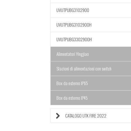
UVUTPUBG3102900
UVUTPUBG3102900H
UVUTPUBG3302900H
Alimentatori Yingjiao
Stazioni di alimentazioni con switch
Box da esterno IP65
Box da esterno IP45
CATALOGO UTK FIRE 2022