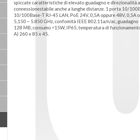
spiccate caratteristiche di elevato guadagno e direzionalità a
connessionestabile anche a lunghe distanze. 1 porta 10/10
10/100Base-T RJ-45 LAN, PoE 24V, 0,5A oppure 48V, 0,5A op
5,150 ~ 5.850 GHz, confomità IEEE 802.11a/n/ac, guadagn
128 MB, consumo =15W, IP65, temperatura di funzionamento -
A) 260 x 85 x 45.