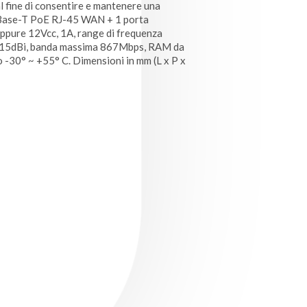
l fine di consentire e mantenere una
0Base-T PoE RJ-45 WAN + 1 porta
pure 12Vcc, 1A, range di frequenza
o 15dBi, banda massima 867Mbps, RAM da
30° ~ +55° C. Dimensioni in mm (L x P x