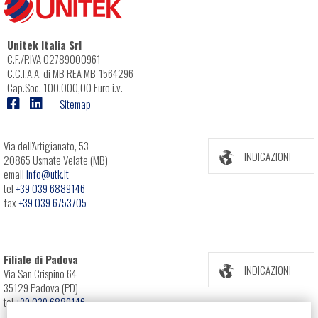
Unitek Italia Srl
C.F./P.IVA 02789000961
C.C.I.A.A. di MB REA MB-1564296
Cap.Soc. 100.000,00 Euro i.v.
Sitemap
Via dell'Artigianato, 53
INDICAZIONI
20865 Usmate Velate (MB)
email
info@utk.it
tel
+39 039 6889146
fax
+39 039 6753705
Filiale di Padova
INDICAZIONI
Via San Crispino 64
35129 Padova (PD)
tel
+39 039 6889146