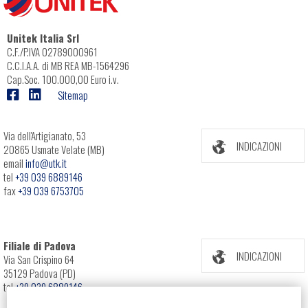
Unitek Italia Srl
C.F./P.IVA 02789000961
C.C.I.A.A. di MB REA MB-1564296
Cap.Soc. 100.000,00 Euro i.v.
Sitemap
Via dell'Artigianato, 53
INDICAZIONI
20865 Usmate Velate (MB)
email
info@utk.it
tel
+39 039 6889146
fax
+39 039 6753705
Filiale di Padova
INDICAZIONI
Via San Crispino 64
35129 Padova (PD)
tel
+39 039 6889146