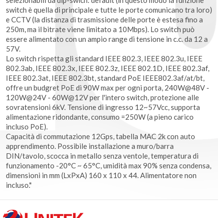
switch è quella di principale e tutte le porte comunicano tra loro)
e CCTV (la distanza di trasmissione delle porte è estesa fino a
250m, ma il bitrate viene limitato a 10Mbps). Lo switch può
essere alimentato con un ampio range di tensione in c.c. da 12 a
57V.
Lo switch rispetta gli standard IEEE 802.3, IEEE 802.3u, IEEE
802.3ab, IEEE 802.3x, IEEE 802.3z, IEEE 802.1D, IEEE 802.3af,
IEEE 802.3at, IEEE 802.3bt, standard PoE IEEE802.3af/at/bt,
offre un budgret PoE di 90W max per ogni porta, 240W@48V -
120W@24V - 60W@12V per l'intero switch, protezione alle
sovratensioni 6kV. Tensione di ingresso 12~57Vcc, supporta
alimentazione ridondante, consumo =250W (a pieno carico
incluso PoE).
Capacità di commutazione 12Gps, tabella MAC 2k con auto
apprendimento. Possibile installazione a muro/barra
DIN/tavolo, scocca in metallo senza ventole, temperatura di
funzionamento -20°C ~ 65°C, umidità max 90% senza condensa,
dimensioni in mm (LxPxA) 160 x 110 x 44. Alimentatore non
incluso."