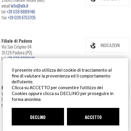
email
info@utk.it
tel
+39 039 6889146
fax
+39 039 6753705
Filiale di Padova
INDICAZIONI
Via San Crispino 64
35129 Padova (PD)
tel
+39 039 6889146
Il presente sito utilizza dei cookie di tracciamento al
fine di valutare la provenienza ed il comportamento
dell'utente.
Filiale Roma
Clicca su ACCETTO per consentire l'utilizzo dei
INDICAZIONI
Via Pontina 583
Cookies oppure clicca su DECLINO per proseguire in
00128 Roma (RM)
forma anonima
tel
+39 06 80079273
DECLINO
ACCETTO