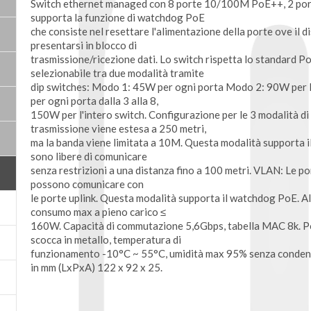
Switch ethernet managed con 8 porte 10/100M PoE++, 2 por
supporta la funzione di watchdog PoE
che consiste nel resettare l'alimentazione della porte ove il 
presentarsi in blocco di
trasmissione/ricezione dati. Lo switch rispetta lo standard 
selezionabile tra due modalità tramite
dip switches: Modo 1: 45W per ogni porta Modo 2: 90W per la
per ogni porta dalla 3 alla 8,
150W per l'intero switch. Configurazione per le 3 modalità di 
trasmissione viene estesa a 250 metri,
ma la banda viene limitata a 10M. Questa modalità supporta i
sono libere di comunicare
senza restrizioni a una distanza fino a 100 metri. VLAN: Le po
possono comunicare con
le porte uplink. Questa modalità supporta il watchdog PoE. Ali
consumo max a pieno carico ≤
160W. Capacità di commutazione 5,6Gbps, tabella MAC 8k. Pos
scocca in metallo, temperatura di
funzionamento -10°C ~ 55°C, umidità max 95% senza condensa
in mm (LxPxA) 122 x 92 x 25.