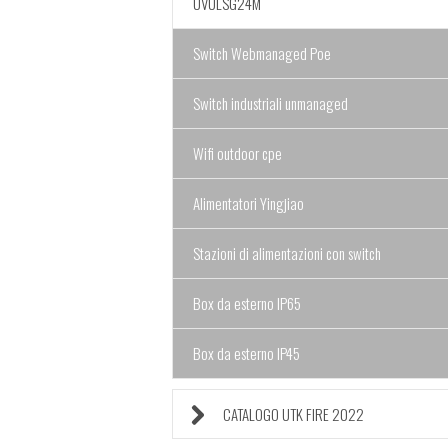
UVULSG24M
Switch Webmanaged Poe
Switch industriali unmanaged
Wifi outdoor cpe
Alimentatori Yingjiao
Stazioni di alimentazioni con switch
Box da esterno IP65
Box da esterno IP45
CATALOGO UTK FIRE 2022