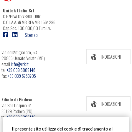
Unitek Italia Srl
C.F./P.IVA 02789000961
C.C.I.A.A. di MB REA MB-1564296
Cap.Soc. 100.000,00 Euro i.v.
Sitemap
Via dell'Artigianato, 53
INDICAZIONI
20865 Usmate Velate (MB)
email
info@utk.it
tel
+39 039 6889146
fax
+39 039 6753705
Filiale di Padova
INDICAZIONI
Via San Crispino 64
35129 Padova (PD)
tel
+39 039 6889146
Il presente sito utilizza dei cookie di tracciamento al