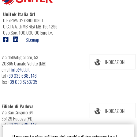
Unitek Italia Srl
C.F./P.IVA 02789000961
C.C.I.A.A. di MB REA MB-1564296
Cap.Soc. 100.000,00 Euro i.v.
Sitemap
Via dell'Artigianato, 53
INDICAZIONI
20865 Usmate Velate (MB)
email
info@utk.it
tel
+39 039 6889146
fax
+39 039 6753705
Filiale di Padova
INDICAZIONI
Via San Crispino 64
35129 Padova (PD)
tel
+39 039 6889146
Il presente sito utilizza dei cookie di tracciamento al