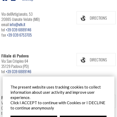
Via dell'Artigianato, 53
DIRECTIONS
20865 Usmate Velate (MB)
email
info@utk.it
tel
+39 039 6889146
fax
+39 039 6753705
Filiale di Padova
DIRECTIONS
Via San Crispino 64
35129 Padova (PD)
tel
+39 039 6889146
The present website uses tracking cookies to collect
information about user activity and improve user
Filiale Roma
experience.
DIRECTIONS
Via Pontina 583
Click I ACCEPT to continue with Cookies or I DECLINE
00128 Roma (RM)
to continue anonymously
tel
+39 06 80079273