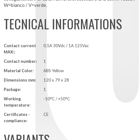
W=bianco / V=verde.
TECNICAL INFORMATIONS
Contact current
0.5A 30Vdc / 1A 125Vac
MAX::
Contact number:
1
Material Color:
ABS Yellow
Dimensions mm:
120 x 79 x 28
Package:
1
Working
-10°C / +50°C
temperature:
Certificates -
CE
compliance:
VARIANTS