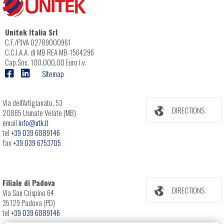
Unitek Italia Srl
C.F./P.IVA 02789000961
C.C.I.A.A. di MB REA MB-1564296
Cap.Soc. 100.000,00 Euro i.v.
Sitemap
Via dell'Artigianato, 53
DIRECTIONS
20865 Usmate Velate (MB)
email
info@utk.it
tel
+39 039 6889146
fax
+39 039 6753705
Filiale di Padova
DIRECTIONS
Via San Crispino 64
35129 Padova (PD)
tel
+39 039 6889146