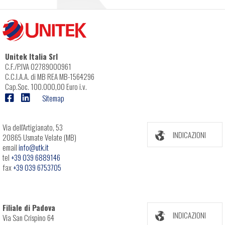
Unitek Italia Srl
C.F./P.IVA 02789000961
C.C.I.A.A. di MB REA MB-1564296
Cap.Soc. 100.000,00 Euro i.v.
Sitemap
Via dell'Artigianato, 53
INDICAZIONI
20865 Usmate Velate (MB)
email
info@utk.it
tel
+39 039 6889146
fax
+39 039 6753705
Filiale di Padova
INDICAZIONI
Via San Crispino 64