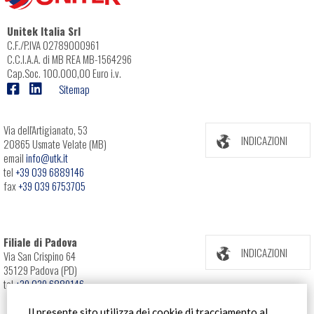
Unitek Italia Srl
C.F./P.IVA 02789000961
C.C.I.A.A. di MB REA MB-1564296
Cap.Soc. 100.000,00 Euro i.v.
Sitemap
Via dell'Artigianato, 53
INDICAZIONI
20865 Usmate Velate (MB)
email
info@utk.it
tel
+39 039 6889146
fax
+39 039 6753705
Filiale di Padova
INDICAZIONI
Via San Crispino 64
35129 Padova (PD)
tel
+39 039 6889146
Il presente sito utilizza dei cookie di tracciamento al