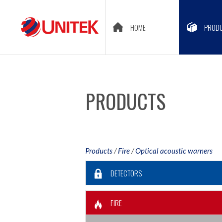
HOME
PROD
PRODUCTS
Products
/
Fire
/
Optical acoustic warners
DETECTORS
FIRE