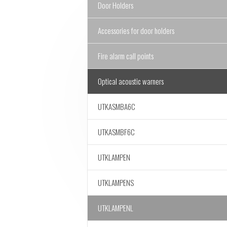
Door Holders
Accessories for door holders
Fire alarm call points
Optical acoustic warners
UTKASMBA6C
UTKASMBF6C
UTKLAMPEN
UTKLAMPENS
UTKLAMPENL