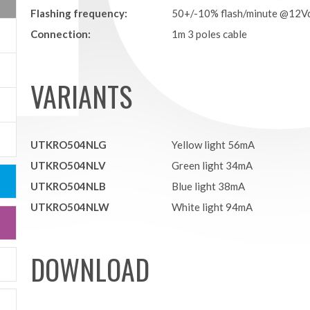
Flashing frequency:
50+/-10% flash/minute @12V
Connection:
1m 3 poles cable
VARIANTS
UTKRO504NLG
Yellow light 56mA
UTKRO504NLV
Green light 34mA
UTKRO504NLB
Blue light 38mA
UTKRO504NLW
White light 94mA
DOWNLOAD