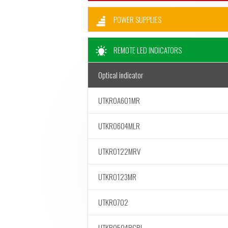
POWER SUPPLIES
REMOTE LED INDICATORS
Optical indicator
UTKROA601MR
UTKRO604MLR
UTKRO122MRV
UTKRO123MR
UTKRO702
UTKRO504RGBL