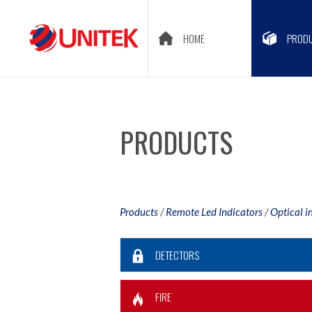
HOME
PROD
PRODUCTS
Products
/
Remote Led Indicators
/
Optical i
DETECTORS
FIRE