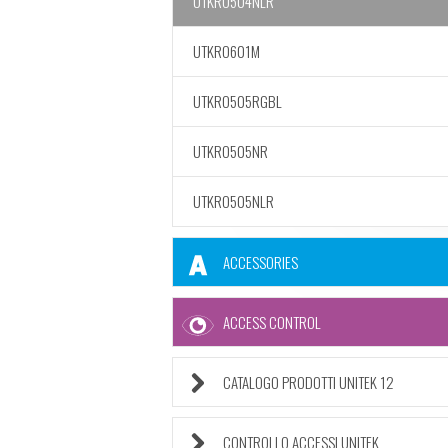
UTKRO504NLR
UTKRO601M
UTKRO505RGBL
UTKRO505NR
UTKRO505NLR
ACCESSORIES
ACCESS CONTROL
CATALOGO PRODOTTI UNITEK 12
CONTROLLO ACCESSI UNITEK