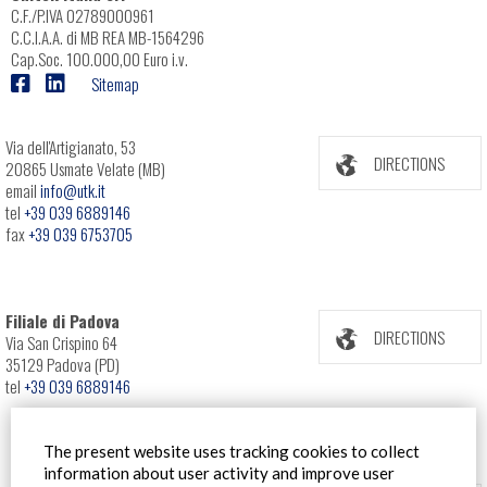
C.F./P.IVA 02789000961
C.C.I.A.A. di MB REA MB-1564296
Cap.Soc. 100.000,00 Euro i.v.
Sitemap
Via dell'Artigianato, 53
DIRECTIONS
20865 Usmate Velate (MB)
email
info@utk.it
tel
+39 039 6889146
fax
+39 039 6753705
Filiale di Padova
DIRECTIONS
Via San Crispino 64
35129 Padova (PD)
tel
+39 039 6889146
The present website uses tracking cookies to collect
information about user activity and improve user