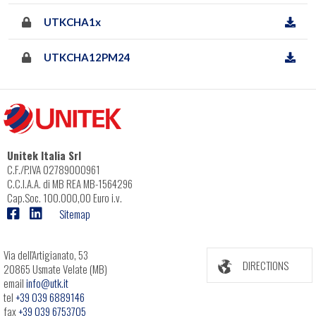
UTKCHA1x
UTKCHA12PM24
Unitek Italia Srl
C.F./P.IVA 02789000961
C.C.I.A.A. di MB REA MB-1564296
Cap.Soc. 100.000,00 Euro i.v.
Sitemap
Via dell'Artigianato, 53
DIRECTIONS
20865 Usmate Velate (MB)
email
info@utk.it
tel
+39 039 6889146
fax
+39 039 6753705