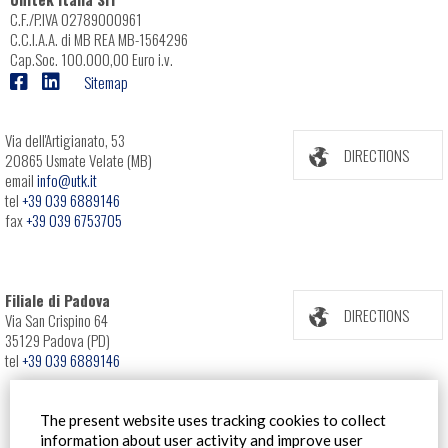
C.F./P.IVA 02789000961
C.C.I.A.A. di MB REA MB-1564296
Cap.Soc. 100.000,00 Euro i.v.
Sitemap
Via dell'Artigianato, 53
DIRECTIONS
20865 Usmate Velate (MB)
email
info@utk.it
tel
+39 039 6889146
fax
+39 039 6753705
Filiale di Padova
DIRECTIONS
Via San Crispino 64
35129 Padova (PD)
tel
+39 039 6889146
The present website uses tracking cookies to collect
information about user activity and improve user