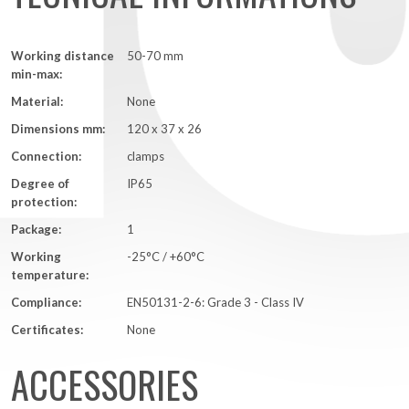
Working distance
50-70 mm
min-max:
Material:
None
Dimensions mm:
120 x 37 x 26
Connection:
clamps
Degree of
IP65
protection:
Package:
1
Working
-25°C / +60°C
temperature:
Compliance:
EN50131-2-6: Grade 3 - Class IV
Certificates:
None
ACCESSORIES