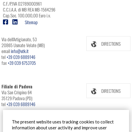
C.F./P.IVA 02789000961
C.C.I.A.A. di MB REA MB-1564296
Cap.Soc. 100.000,00 Euro i.v.
Sitemap
Via dell'Artigianato, 53
DIRECTIONS
20865 Usmate Velate (MB)
email
info@utk.it
tel
+39 039 6889146
fax
+39 039 6753705
Filiale di Padova
DIRECTIONS
Via San Crispino 64
35129 Padova (PD)
tel
+39 039 6889146
The present website uses tracking cookies to collect
information about user activity and improve user