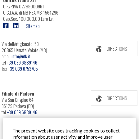
C.F./P.IVA 02789000961
C.C.I.A.A. di MB REA MB-1564296
Cap.Soc. 100.000,00 Euro i.v.
Sitemap
Via dell'Artigianato, 53
DIRECTIONS
20865 Usmate Velate (MB)
email
info@utk.it
tel
+39 039 6889146
fax
+39 039 6753705
Filiale di Padova
DIRECTIONS
Via San Crispino 64
35129 Padova (PD)
tel
+39 039 6889146
The present website uses tracking cookies to collect
information about user activity and improve user