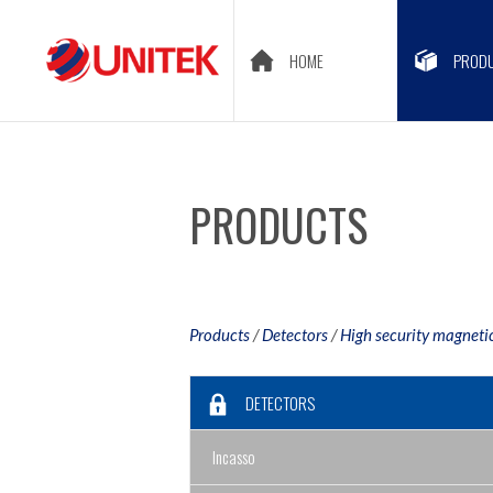
HOME
PROD
PRODUCTS
Products
/
Detectors
/
High security magneti
DETECTORS
Incasso