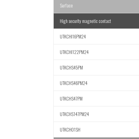
Surface
High security magnetic contact
UTKCHI16PM24
UTKCHI122PM24
UTKCHS45PM
UTKCHS46PM24
UTKCHS47PM
UTKCHS147PM24
UTKCH01SH