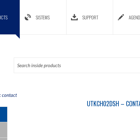
UCTS
SISTEMS
SUPPORT
AGEN
c contact
UTKCH02DSH – CONTA