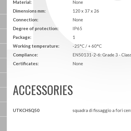
Material:
None
Dimensions mm:
120 x 37 x 26
Connection:
None
Degree of protection:
IP65
Package:
1
Working temperature:
-25°C / + 60°C
Compliance:
EN50131-2-6: Grade 3 - Class
Certificates:
None
ACCESSORIES
UTKCHSQ50
squadra di fissaggio a fori cen