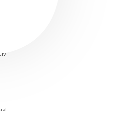
 IV
trali