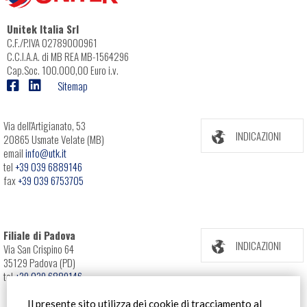
Unitek Italia Srl
C.F./P.IVA 02789000961
C.C.I.A.A. di MB REA MB-1564296
Cap.Soc. 100.000,00 Euro i.v.
Sitemap
Via dell'Artigianato, 53
INDICAZIONI
20865 Usmate Velate (MB)
email
info@utk.it
tel
+39 039 6889146
fax
+39 039 6753705
Filiale di Padova
INDICAZIONI
Via San Crispino 64
35129 Padova (PD)
tel
+39 039 6889146
Il presente sito utilizza dei cookie di tracciamento al