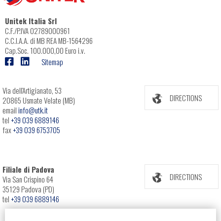
Unitek Italia Srl
C.F./P.IVA 02789000961
C.C.I.A.A. di MB REA MB-1564296
Cap.Soc. 100.000,00 Euro i.v.
Sitemap
Via dell'Artigianato, 53
DIRECTIONS
20865 Usmate Velate (MB)
email
info@utk.it
tel
+39 039 6889146
fax
+39 039 6753705
Filiale di Padova
DIRECTIONS
Via San Crispino 64
35129 Padova (PD)
tel
+39 039 6889146